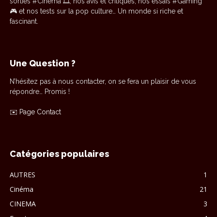
sorties #Cinéma 🎞️, nos avis et critiques, nos essais #Gaming
🎮 et nos tests sur la pop culture… Un monde si riche et
fascinant.
Une Question ?
N’hésitez pas à nous contacter, on se fera un plaisir de vous
répondre… Promis !
✉️
Page Contact
Catégories populaires
AUTRES
1
Cinéma
21
CINEMA
3