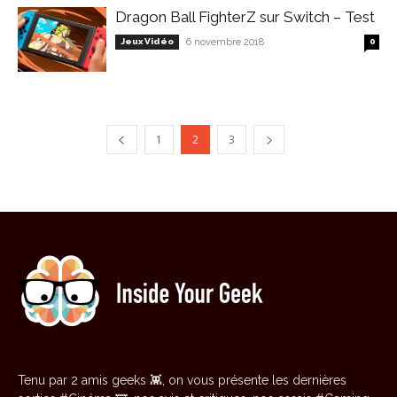
Dragon Ball FighterZ sur Switch – Test
Jeux Vidéo
6 novembre 2018
0
1
2
3
Tenu par 2 amis geeks 👾, on vous présente les dernières