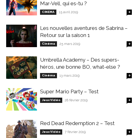
Mar-Vell, qui es-tu ?
CINEMA
15 avril 2019
0
Les nouvelles aventures de Sabrina –
Retour sur la saison 1
Cinéma
25 mars 2019
0
Umbrella Academy – Des supers-
héros, une bonne BO, what-else ?
Cinéma
13 mars 2019
0
Super Mario Party – Test
Jeux Vidéo
28 février 2019
0
Red Dead Redemption 2 – Test
Jeux Vidéo
7 février 2019
0