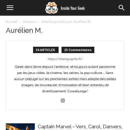
Accueil
Auteurs
Articles postés par Aurélien M.
Aurélien M.
34 ARTICLES
23 Commentaires
https://sharkgraphic.fr/
Geek dans l’âme depuis l'enfance, et toujours autant passionné
par les jeux vidéo, le cinéma, les séries, la pop culture... Sans
aucun préjugé sur les prochaines sorties mais adepte des belles
images, de nouveauté, d'innovation et bien entendu de
divertissement. Cowabunga !
Captain Marvel – Vers, Carol, Danvers,