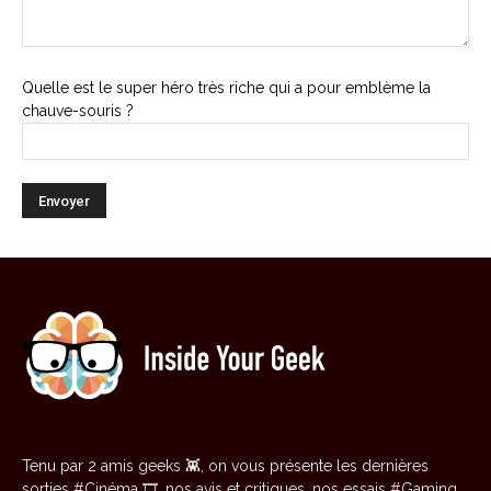
Quelle est le super héro très riche qui a pour emblème la
chauve-souris ?
Tenu par 2 amis geeks 👾, on vous présente les dernières
sorties #Cinéma 🎞️, nos avis et critiques, nos essais #Gaming