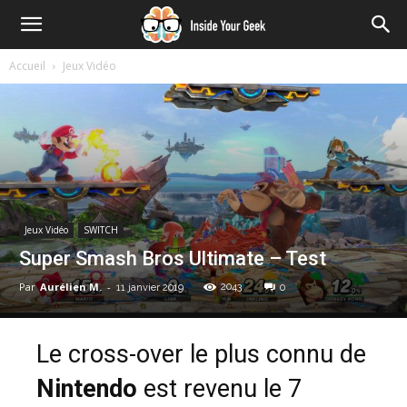
Accueil
Jeux Vidéo
Jeux Vidéo
SWITCH
Super Smash Bros Ultimate – Test
Par
Aurélien M.
-
2043
11 janvier 2019
0
Le cross-over le plus connu de
Nintendo
est revenu le 7