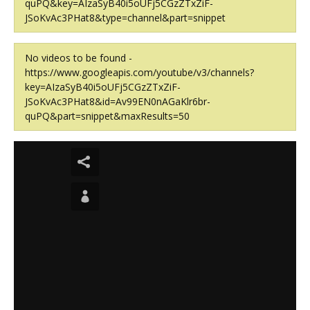
quPQ&key=AIzaSyB40i5oUFj5CGzZTxZiF-
JSoKvAc3PHat8&type=channel&part=snippet
No videos to be found -
https://www.googleapis.com/youtube/v3/channels?
key=AIzaSyB40i5oUFj5CGzZTxZiF-
JSoKvAc3PHat8&id=Av99EN0nAGaKlr6br-
quPQ&part=snippet&maxResults=50