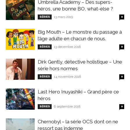
Umbrella Academy – Des supers-
héros, une bonne BO, what-else ?
SÉRIES
13 mars 2019
0
Big Mouth – Le monstre du passage à
l’âge adulte en chacun de nous.
SÉRIES
13 décembre 2018
0
Dirk Gently, détective holistique – Une
série hors normes
SÉRIES
14 novembre 2018
0
Last Hero Inuyashiki – Grand père ce
héros
SÉRIES
6 septembre 2018
0
Chernobyl – la série OCS dont on ne
ressort pas indemne