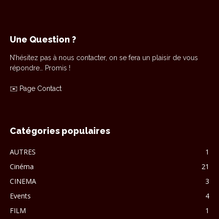
Une Question ?
N’hésitez pas à nous contacter, on se fera un plaisir de vous
répondre… Promis !
✉️
Page Contact
Catégories populaires
AUTRES
1
Cinéma
21
CINEMA
3
Events
4
FILM
1