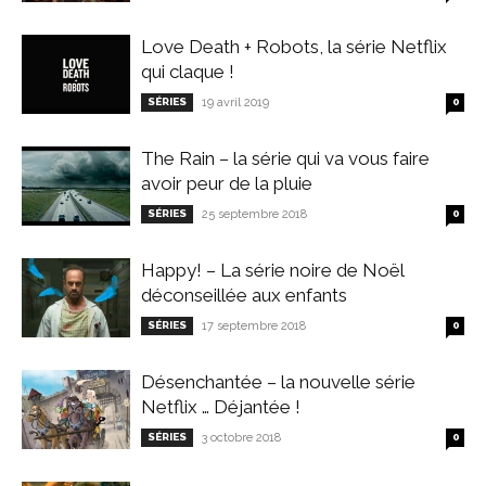
Love Death + Robots, la série Netflix
qui claque !
SÉRIES
19 avril 2019
0
The Rain – la série qui va vous faire
avoir peur de la pluie
SÉRIES
25 septembre 2018
0
Happy! – La série noire de Noël
déconseillée aux enfants
SÉRIES
17 septembre 2018
0
Désenchantée – la nouvelle série
Netflix … Déjantée !
SÉRIES
3 octobre 2018
0