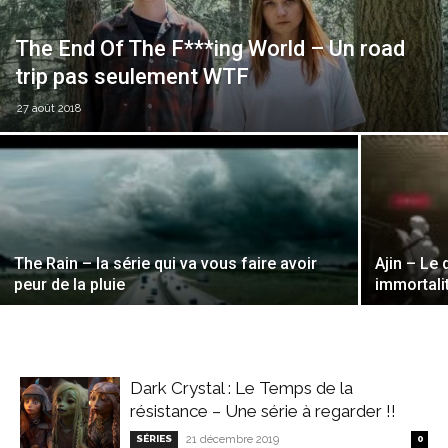
The End Of The F***ing World – Un road
trip pas seulement WTF
27 août 2018
The Rain – la série qui va vous faire avoir
Ajin – Le
peur de la pluie
immortali
Dark Crystal : Le Temps de la
résistance – Une série à regarder !!
SÉRIES
21 décembre 2019
0