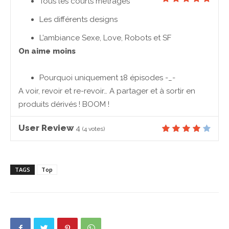
Tous les courts métrages
Les différents designs
L’ambiance Sexe, Love, Robots et SF
On aime moins
Pourquoi uniquement 18 épisodes -_-
A voir, revoir et re-revoir… A partager et à sortir en
produits dérivés ! BOOM !
User Review
4
(
4
votes)
TAGS
Top