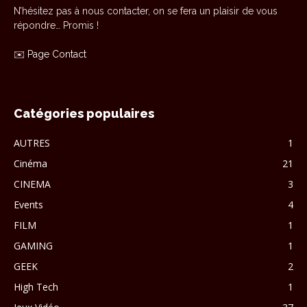
N’hésitez pas à nous contacter, on se fera un plaisir de vous
répondre… Promis !
✉️
Page Contact
Catégories populaires
AUTRES
1
Cinéma
21
CINEMA
3
Events
4
FILM
1
GAMING
1
GEEK
2
High Tech
1