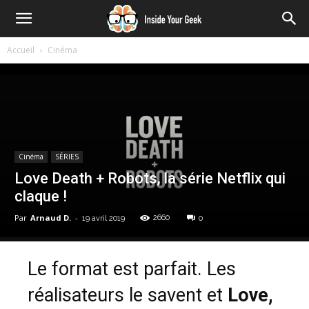
Accueil
Cinéma
Cinéma
SÉRIES
Love Death + Robots, la série Netflix qui
claque !
Par
Arnaud D.
-
2660
19 avril 2019
0
Le format est parfait. Les
réalisateurs le savent et
Love,