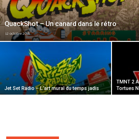
QuackShot – Un canard dans le rétro
12 octobre 2018
TMNT 2 Ar
Jet Set Radio – L’art mural du temps jadis
Tortues Ni