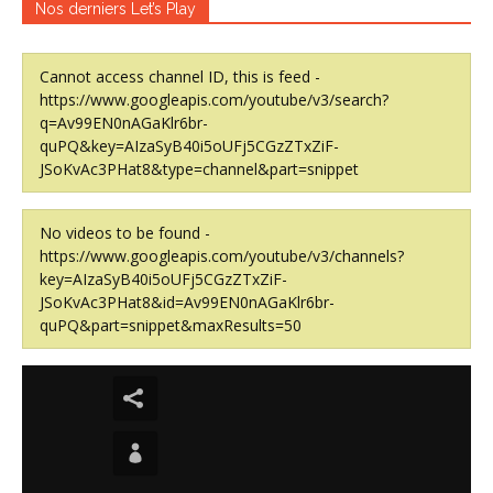
Nos derniers Let’s Play
Cannot access channel ID, this is feed -
https://www.googleapis.com/youtube/v3/search?
q=Av99EN0nAGaKlr6br-
quPQ&key=AIzaSyB40i5oUFj5CGzZTxZiF-
JSoKvAc3PHat8&type=channel&part=snippet
No videos to be found -
https://www.googleapis.com/youtube/v3/channels?
key=AIzaSyB40i5oUFj5CGzZTxZiF-
JSoKvAc3PHat8&id=Av99EN0nAGaKlr6br-
quPQ&part=snippet&maxResults=50