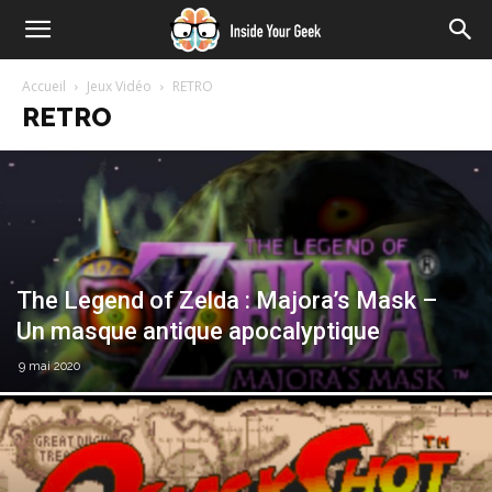
Accueil
Jeux Vidéo
RETRO
RETRO
The Legend of Zelda : Majora’s Mask –
Un masque antique apocalyptique
9 mai 2020